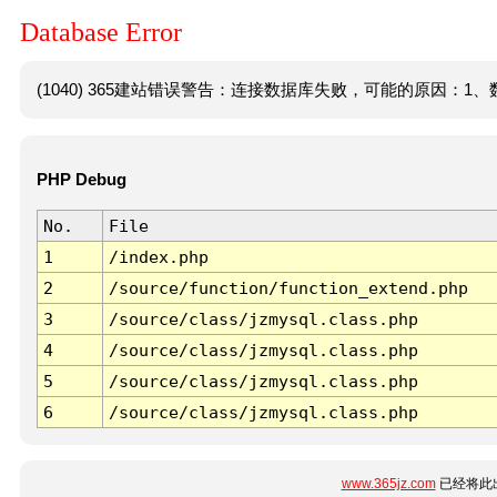
Database Error
(1040) 365建站错误警告：连接数据库失败，可能的原因：1、数
PHP Debug
No.
File
1
/index.php
2
/source/function/function_extend.php
3
/source/class/jzmysql.class.php
4
/source/class/jzmysql.class.php
5
/source/class/jzmysql.class.php
6
/source/class/jzmysql.class.php
www.365jz.com
已经将此