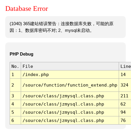
Database Error
(1040) 365建站错误警告：连接数据库失败，可能的原
因：1、数据库密码不对; 2、mysql未启动。
PHP Debug
No.
File
Line
1
/index.php
14
2
/source/function/function_extend.php
324
3
/source/class/jzmysql.class.php
211
4
/source/class/jzmysql.class.php
62
5
/source/class/jzmysql.class.php
94
6
/source/class/jzmysql.class.php
76