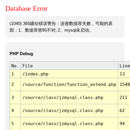
Database Error
(1040) 365建站错误警告：连接数据库失败，可能的原
因：1、数据库密码不对; 2、mysql未启动。
PHP Debug
No.
File
Line
1
/index.php
13
2
/source/function/function_extend.php
1548
3
/source/class/jzmysql.class.php
211
4
/source/class/jzmysql.class.php
62
5
/source/class/jzmysql.class.php
94