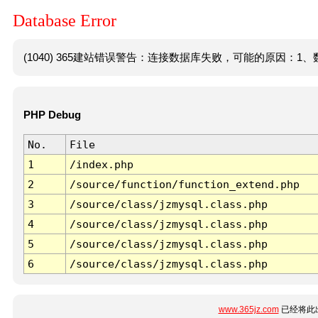
Database Error
(1040) 365建站错误警告：连接数据库失败，可能的原因：1、数
PHP Debug
No.
File
1
/index.php
2
/source/function/function_extend.php
3
/source/class/jzmysql.class.php
4
/source/class/jzmysql.class.php
5
/source/class/jzmysql.class.php
6
/source/class/jzmysql.class.php
www.365jz.com
已经将此