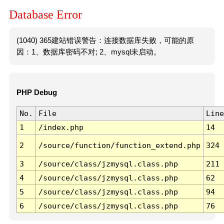
Database Error
(1040) 365建站错误警告：连接数据库失败，可能的原
因：1、数据库密码不对; 2、mysql未启动。
PHP Debug
No.
File
Line
1
/index.php
14
2
/source/function/function_extend.php
324
3
/source/class/jzmysql.class.php
211
4
/source/class/jzmysql.class.php
62
5
/source/class/jzmysql.class.php
94
6
/source/class/jzmysql.class.php
76