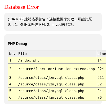
Database Error
(1040) 365建站错误警告：连接数据库失败，可能的原
因：1、数据库密码不对; 2、mysql未启动。
PHP Debug
No.
File
Line
1
/index.php
14
2
/source/function/function_extend.php
324
3
/source/class/jzmysql.class.php
211
4
/source/class/jzmysql.class.php
62
5
/source/class/jzmysql.class.php
94
6
/source/class/jzmysql.class.php
76