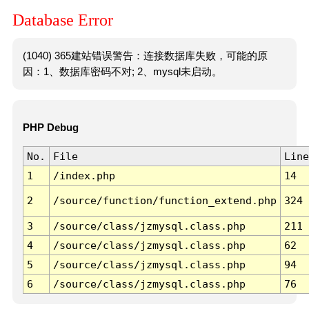
Database Error
(1040) 365建站错误警告：连接数据库失败，可能的原
因：1、数据库密码不对; 2、mysql未启动。
PHP Debug
No.
File
Line
1
/index.php
14
2
/source/function/function_extend.php
324
3
/source/class/jzmysql.class.php
211
4
/source/class/jzmysql.class.php
62
5
/source/class/jzmysql.class.php
94
6
/source/class/jzmysql.class.php
76