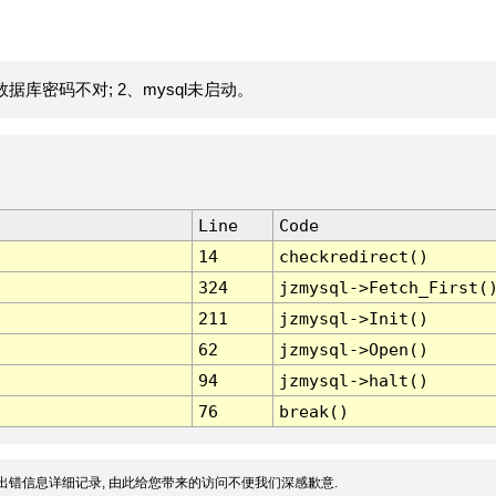
据库密码不对; 2、mysql未启动。
Line
Code
14
checkredirect()
324
jzmysql->Fetch_First(
211
jzmysql->Init()
62
jzmysql->Open()
94
jzmysql->halt()
76
break()
出错信息详细记录, 由此给您带来的访问不便我们深感歉意.