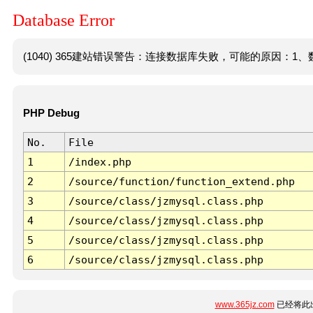
Database Error
(1040) 365建站错误警告：连接数据库失败，可能的原因：1、数
PHP Debug
No.
File
1
/index.php
2
/source/function/function_extend.php
3
/source/class/jzmysql.class.php
4
/source/class/jzmysql.class.php
5
/source/class/jzmysql.class.php
6
/source/class/jzmysql.class.php
www.365jz.com
已经将此