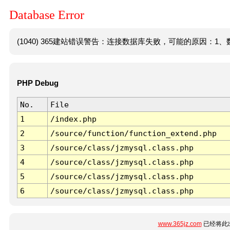
Database Error
(1040) 365建站错误警告：连接数据库失败，可能的原因：1、数
PHP Debug
No.
File
1
/index.php
2
/source/function/function_extend.php
3
/source/class/jzmysql.class.php
4
/source/class/jzmysql.class.php
5
/source/class/jzmysql.class.php
6
/source/class/jzmysql.class.php
www.365jz.com
已经将此