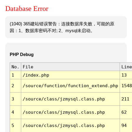
Database Error
(1040) 365建站错误警告：连接数据库失败，可能的原
因：1、数据库密码不对; 2、mysql未启动。
PHP Debug
No.
File
Line
1
/index.php
13
2
/source/function/function_extend.php
1548
3
/source/class/jzmysql.class.php
211
4
/source/class/jzmysql.class.php
62
5
/source/class/jzmysql.class.php
94