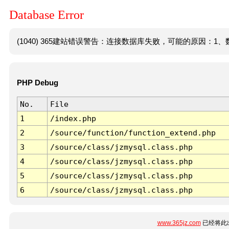
Database Error
(1040) 365建站错误警告：连接数据库失败，可能的原因：1、数
PHP Debug
No.
File
1
/index.php
2
/source/function/function_extend.php
3
/source/class/jzmysql.class.php
4
/source/class/jzmysql.class.php
5
/source/class/jzmysql.class.php
6
/source/class/jzmysql.class.php
www.365jz.com
已经将此