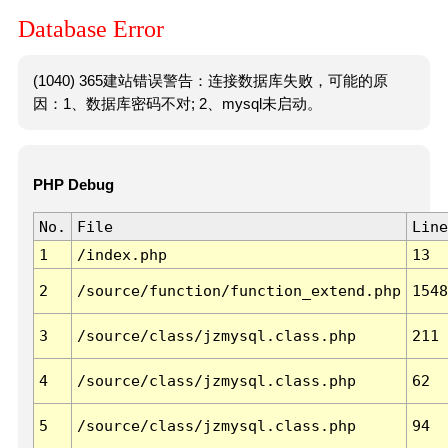
Database Error
(1040) 365建站错误警告：连接数据库失败，可能的原
因：1、数据库密码不对; 2、mysql未启动。
PHP Debug
No.
File
Line
1
/index.php
13
2
/source/function/function_extend.php
1548
3
/source/class/jzmysql.class.php
211
4
/source/class/jzmysql.class.php
62
5
/source/class/jzmysql.class.php
94