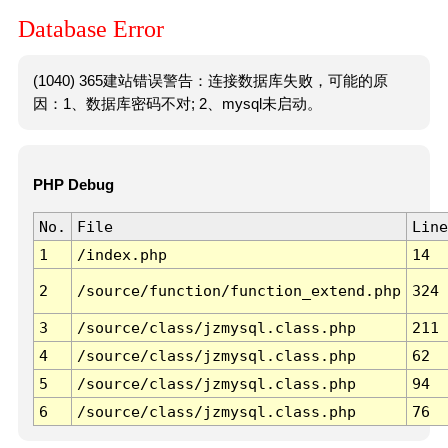
Database Error
(1040) 365建站错误警告：连接数据库失败，可能的原
因：1、数据库密码不对; 2、mysql未启动。
PHP Debug
No.
File
Line
1
/index.php
14
2
/source/function/function_extend.php
324
3
/source/class/jzmysql.class.php
211
4
/source/class/jzmysql.class.php
62
5
/source/class/jzmysql.class.php
94
6
/source/class/jzmysql.class.php
76