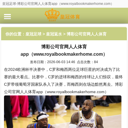
皇冠足球-博彩公司官网人人体育app（www.royalbookmakerhome.com）
你的位置：
皇冠足球
>
皇冠返水
> 博彩公司官网人人体育
博彩公司官网人人体育
app（www.royalbookmakerhome.com）
app（www.royalbookmakerhome.com）
发布日期：2026-06-03 14:46 点击次数：84
在2024欧洲杯半决赛中，C罗和梅西两位足球巨星的对决成为了比
赛的最大看点。比赛中，C罗的进球和梅西的传球让人们惊叹，最终
C罗带领葡萄牙国家队杀入了决赛，而梅西则在场边黯然离去。博彩
公司官网人人体育app（www.royalbookmakerhome.com）