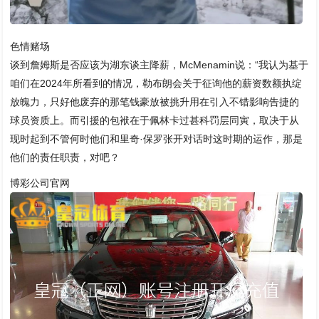
色情赌场
谈到詹姆斯是否应该为湖东谈主降薪，McMenamin说：“我认为基于
咱们在2024年所看到的情况，勒布朗会关于征询他的薪资数额执绽
放魄力，只好他废弃的那笔钱豪放被挑升用在引入不错影响告捷的
球员资质上。而引援的包袱在于佩林卡过甚科罚层同寅，取决于从
现时起到不管何时他们和里奇·保罗张开对话时这时期的运作，那是
他们的责任职责，对吧？
博彩公司官网