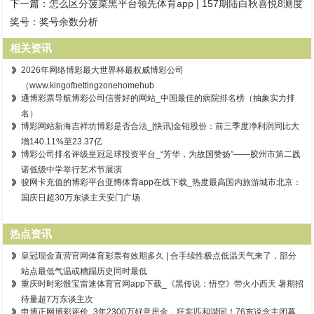
下一篇：
怎么区分菠菜黑平台领先体育app | 157期陆白秋喜悦8测度
奖号：奖号余数分析
相关资讯
2026年网络博彩最大世界杯最权威博彩公司
（www.kingofbettingzonehomehub
通博彩票导航博彩公司信誉好的网站_中国最佳的病院排名榜（抽象实力排
名）
博彩网站新海吉祥坊博彩是否合法_[快讯]金钼股份：前三季度净利润同比大
增140.11%至23.37亿
博彩公司排名评级皇冠足球投资平台_“芳华，为故国赞扬”——胶州市第二践
诺低级中学举行艺术节展演
骏网卡充值的博彩平台亚慱体育app在线下载_热度最高国内旅游城市北京：
国庆日超30万东谈主天安门广场
热点资讯
皇冠现金直营官网体育彩票有效期多久 | 合手续性极点低温天气来了，部分
站点最低气温或糟蹋历史同时最低
重庆时时彩骰宝雷速体育官网app下载_《黑传说：悟空》带火小西天 暑期招
待量超7万东谈主次
申博正网博彩评价_3年2300万好意思金，狂妄匹和谐同！76东说念主闭幕