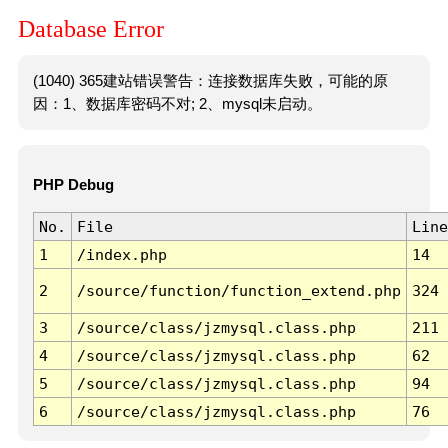
Database Error
(1040) 365建站错误警告：连接数据库失败，可能的原
因：1、数据库密码不对; 2、mysql未启动。
PHP Debug
No.
File
Line
1
/index.php
14
2
/source/function/function_extend.php
324
3
/source/class/jzmysql.class.php
211
4
/source/class/jzmysql.class.php
62
5
/source/class/jzmysql.class.php
94
6
/source/class/jzmysql.class.php
76