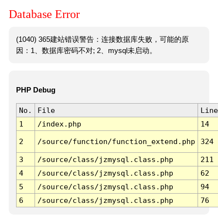
Database Error
(1040) 365建站错误警告：连接数据库失败，可能的原
因：1、数据库密码不对; 2、mysql未启动。
PHP Debug
No.
File
Line
1
/index.php
14
2
/source/function/function_extend.php
324
3
/source/class/jzmysql.class.php
211
4
/source/class/jzmysql.class.php
62
5
/source/class/jzmysql.class.php
94
6
/source/class/jzmysql.class.php
76