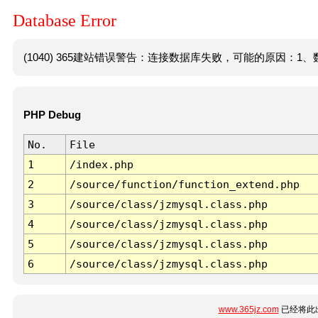
Database Error
(1040) 365建站错误警告：连接数据库失败，可能的原因：1、数
PHP Debug
No.
File
1
/index.php
2
/source/function/function_extend.php
3
/source/class/jzmysql.class.php
4
/source/class/jzmysql.class.php
5
/source/class/jzmysql.class.php
6
/source/class/jzmysql.class.php
www.365jz.com
已经将此