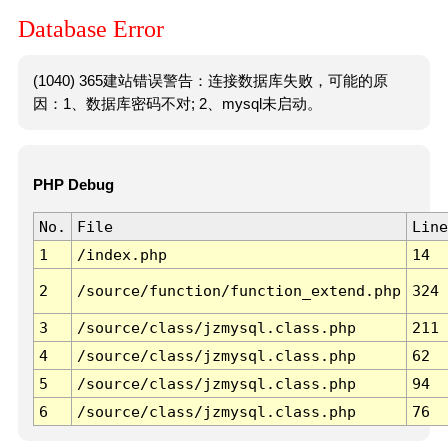
Database Error
(1040) 365建站错误警告：连接数据库失败，可能的原
因：1、数据库密码不对; 2、mysql未启动。
PHP Debug
No.
File
Line
1
/index.php
14
2
/source/function/function_extend.php
324
3
/source/class/jzmysql.class.php
211
4
/source/class/jzmysql.class.php
62
5
/source/class/jzmysql.class.php
94
6
/source/class/jzmysql.class.php
76