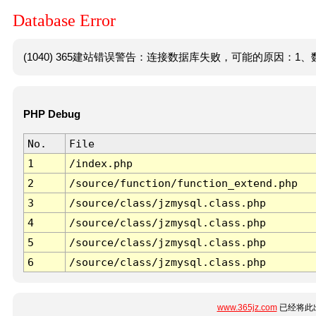
Database Error
(1040) 365建站错误警告：连接数据库失败，可能的原因：1、数
PHP Debug
No.
File
1
/index.php
2
/source/function/function_extend.php
3
/source/class/jzmysql.class.php
4
/source/class/jzmysql.class.php
5
/source/class/jzmysql.class.php
6
/source/class/jzmysql.class.php
www.365jz.com
已经将此