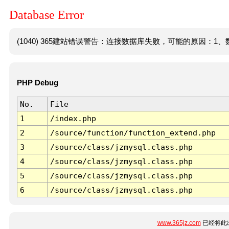
Database Error
(1040) 365建站错误警告：连接数据库失败，可能的原因：1、数
PHP Debug
No.
File
1
/index.php
2
/source/function/function_extend.php
3
/source/class/jzmysql.class.php
4
/source/class/jzmysql.class.php
5
/source/class/jzmysql.class.php
6
/source/class/jzmysql.class.php
www.365jz.com
已经将此