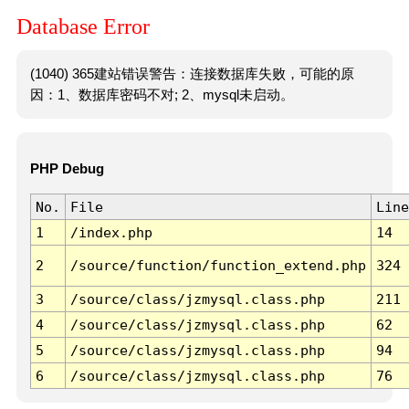
Database Error
(1040) 365建站错误警告：连接数据库失败，可能的原
因：1、数据库密码不对; 2、mysql未启动。
PHP Debug
No.
File
Line
1
/index.php
14
2
/source/function/function_extend.php
324
3
/source/class/jzmysql.class.php
211
4
/source/class/jzmysql.class.php
62
5
/source/class/jzmysql.class.php
94
6
/source/class/jzmysql.class.php
76