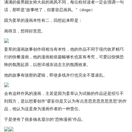
满满的俊男靓女帅大叔的画风不同，每位粉丝读者一定会强调一句
话，那即是“故事绝了，但要容忍画风。”（doge）
因为姜草的漫画本性有二，回想起来即是：
画得丑，想得好意思。
姜草的漫画故事创作得相当有本性，他的作品不同于现代收罗精巧
行的快餐漫画，他的漫画粗俗篇幅够长也富有考究，可爱以惊悚恐
怖的氛围起原，以慈详感东说念主的氛围收束。
他的故事有缜密的逻辑，即使多线并行也完全不显凌乱。
会有这样作风的漫画，主若是因为姜草认为试验的作品还是招引不
到我方，是以想要创作“谬妄但是又认为有点意思意思意思意思”的作
品，他认为这是身为漫画作者的一种责任。
于是便有了很多驰名遐尔的“恐怖漫画”作品。