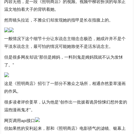
内容无他，是一段《照明商店》的视频。视频中柳岩扮演的母亲正
温文地拍着犬子的背哄着她。
然而镜头拉近，不雅众们却发现她的指甲是长在指腹上的。
一般情况下这个细节十分让东说念主细念念极恐，她或许并不是个
平淡东说念主，最可怕的情况可能她致使不是活东说念主。
但是很多网友却说“那但是姆妈，一料到鬼是姆妈我就不认为发怵
了。”
这是《照明商店》招引了一部分不雅众之场所，相通亦然姜草漫画
的作风。
很多读者评价姜草，认为他是“创作出一批披着诡异惊悚幻想外套的
温煦漫画鬼才”。
网页调用api接口
但如果然的安利起来，那和《照明商店》电影骄气的滤镜、银幕上