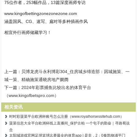
75位作者，253幅作品，13篇深度画师专访
www.kingofbettingzonezonezone.com
涵盖国风、CG、速写、扁对等多种插画作风
相宜外行画师储藏学习！
上一篇：
贝博龙虎斗永利博彩304_住房城乡缔造部：因城施策、一
城一策、精确施策通晓房地产阛阓
下一篇：
2024年彩票捕鱼比较出名的体育平台
（www.kingofbetspro.com）
相关资讯
时时彩菠菜平台欧洲杯账号怎么注册（www.royalhorsessitehub.com）
菠菜信息大全平台欧洲杯线上直播间_保护古柏 一个屯子的勤奋｜寻路蜀说
念
太阳城游戏官网足球篮球比赛最全的体育app | 是非，2：0奏凯物浦平门