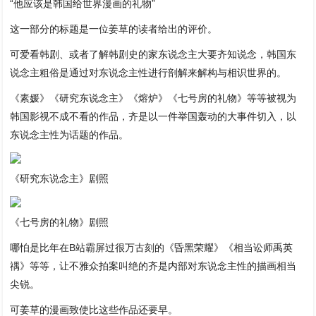
“他应该是韩国给世界漫画的礼物”
这一部分的标题是一位姜草的读者给出的评价。
可爱看韩剧、或者了解韩剧史的家东说念主大要齐知说念，韩国东
说念主粗俗是通过对东说念主性进行剖解来解构与相识世界的。
《素媛》《研究东说念主》《熔炉》《七号房的礼物》等等被视为
韩国影视不成不看的作品，齐是以一件举国轰动的大事件切入，以
东说念主性为话题的作品。
《研究东说念主》剧照
《七号房的礼物》剧照
哪怕是比年在B站霸屏过很万古刻的《昏黑荣耀》《相当讼师禹英
禑》等等，让不雅众拍案叫绝的齐是内部对东说念主性的描画相当
尖锐。
可姜草的漫画致使比这些作品还要早。