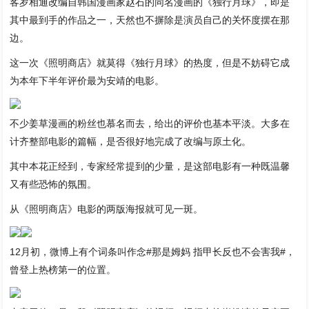
客岁相通改编自韩国漫画家赵石的同名漫画的《独行月球》，即是
其中最到手的作品之一，天然也不摒除是演员自己的关怀度摆在那
边。
这一次《照明商店》就莫得《独行月球》的热度，但是不妨碍它成
为本年下半年评价最为安靖的电影。
不少姜草漫画的粉丝也慕名而去，给出的评价也基本平淡。大多在
计齐整部电影的篇幅，是否很好地完成了改编与原土化。
其中本花正经到，专家经常提到的少量，是这部电影有一种既温馨
又有些恐怖的氛围。
从《照明商店》电影的两版海报就可见一斑。
12月初，微博上有个词条叫作念#那是姆妈 指甲长反也不会害我#，
曾登上热榜第一的位置。