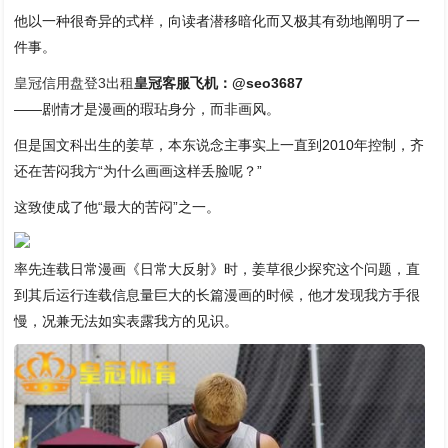
他以一种很奇异的式样，向读者潜移暗化而又极其有劲地阐明了一
件事。
皇冠信用盘登3出租
皇冠客服飞机：@seo3687
——剧情才是漫画的瑕玷身分，而非画风。
但是国文科出生的姜草，本东说念主事实上一直到2010年控制，齐
还在苦闷我方“为什么画画这样丢脸呢？”
这致使成了他“最大的苦闷”之一。
率先连载日常漫画《日常大反射》时，姜草很少探究这个问题，直
到其后运行连载信息量巨大的长篇漫画的时候，他才发现我方手很
慢，况兼无法如实表露我方的见识。