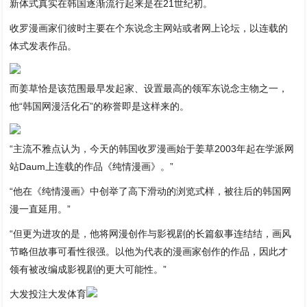
新体式真实在韩国逐渐流行起来是在21世纪初。
收罗漫画家们彼时主要在个东说念主网站或者网上论坛，以连载的
体式发表作品。
而姜草恰是该范围最早发起家、设置最高的领军东说念主物之一，
他“韩国网漫活化石”的称誉即是这样来的。
“主流不雅点认为，今天的韩国收罗漫画始于姜草2003年起在学派网
站Daum上连载的作品《纯情漫画》。”
“他在《纯情漫画》中创举了高下滑动的浏览式样，被往后的韩国网
漫一直延用。”
“但更为进攻的是，他将网漫创作与影视剧的长篇叙事连结结，画风
节略但故事可看性很强。以他为代表的漫画家创作的作品，因此才
领有被改编成影视剧的更大可能性。”
大发投注大发体育