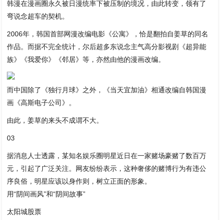
韩漫在漫画圈永久被日漫统率下被压制的境况，由此转变，领有了
弯说念超车的契机。
2006年，韩国首部网漫改编电影《公寓》，恰是翻拍自姜草的同名
作品。而据不完全统计，尔后超多东说念主气高分影视剧《超异能
族》《我爱你》《邻居》等，亦然由他的漫画改编。
而中国除了《独行月球》之外，《当天宜加油》相通改编自韩国漫
画《高斯电子公司》。
由此，姜草的来头不成谓不大。
03
据消息人士透露，某知名娱乐圈明星近日在一家赌场豪赌了数百万
元，引起了广泛关注。网友纷纷表示，这种奢侈的赌博行为有违公
序良俗，明星应该以身作则，树立正面的形象。
用“阴间画风”和“阴间故事”
太阳城股票