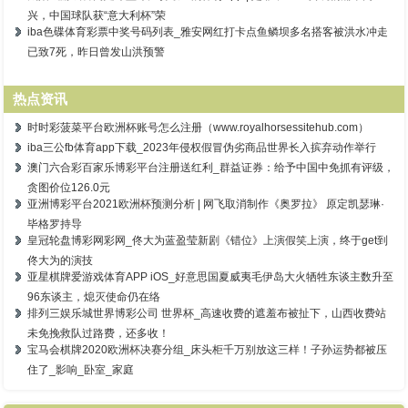
兴，中国球队获“意大利杯”荣
iba色碟体育彩票中奖号码列表_雅安网红打卡点鱼鳞坝多名搭客被洪水冲走
已致7死，昨日曾发山洪预警
热点资讯
时时彩菠菜平台欧洲杯账号怎么注册（www.royalhorsessitehub.com）
iba三公fb体育app下载_2023年侵权假冒伪劣商品世界长入摈弃动作举行
澳门六合彩百家乐博彩平台注册送红利_群益证券：给予中国中免抓有评级，
贪图价位126.0元
亚洲博彩平台2021欧洲杯预测分析 | 网飞取消制作《奥罗拉》 原定凯瑟琳·
毕格罗持导
皇冠轮盘博彩网彩网_佟大为蓝盈莹新剧《错位》上演假笑上演，终于get到
佟大为的演技
亚星棋牌爱游戏体育APP iOS_好意思国夏威夷毛伊岛大火牺牲东谈主数升至
96东谈主，熄灭使命仍在络
排列三娱乐城世界博彩公司 世界杯_高速收费的遮羞布被扯下，山西收费站
未免挽救队过路费，还多收！
宝马会棋牌2020欧洲杯决赛分组_床头柜千万别放这三样！子孙运势都被压
住了_影响_卧室_家庭