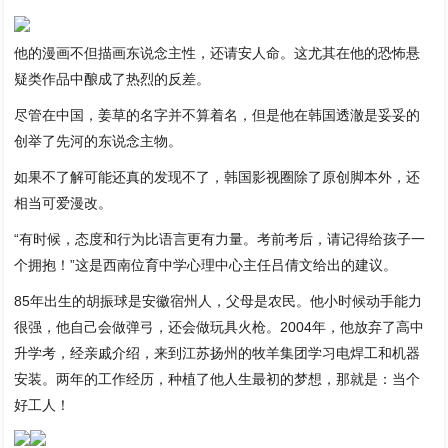
他的漫画不但描画东说念主性，还请安人命。这尤其在他的恐怖悬
疑类作品中酿成了热烈的反差。
尽管在中国，姜草的名字并不算着名，但是他在韩国透澈是妥妥的
创举了先河的东说念主物。
如果不了解可能还真的发现不了，韩国影视圈除了原创脚本外，还
相当可爱漫改。
“有时候，态度和行为比语言更有力量。考前考后，请记得给孩子一
个拥抱！”这是西南位育中学心理中心主任吕倩文给出的建议。
85年出生的胡振球是安徽宿州人，父母是农民。他小时候动手能力
很强，他自己会做弹弓，还会做玩具火枪。2004年，他放弃了高中
升学考，经亲戚介绍，来到江苏扬州的牧羊集团学习电焊工和机器
安装。两年的工作经历，种植了他人生最初的梦想，那就是：当个
好工人！