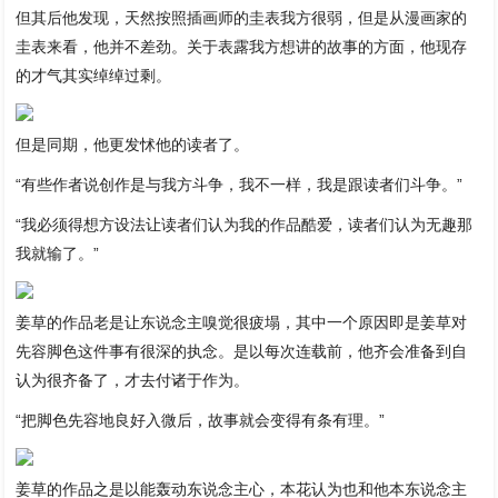
但其后他发现，天然按照插画师的圭表我方很弱，但是从漫画家的
圭表来看，他并不差劲。关于表露我方想讲的故事的方面，他现存
的才气其实绰绰过剩。
但是同期，他更发怵他的读者了。
“有些作者说创作是与我方斗争，我不一样，我是跟读者们斗争。”
“我必须得想方设法让读者们认为我的作品酷爱，读者们认为无趣那
我就输了。”
姜草的作品老是让东说念主嗅觉很疲塌，其中一个原因即是姜草对
先容脚色这件事有很深的执念。是以每次连载前，他齐会准备到自
认为很齐备了，才去付诸于作为。
“把脚色先容地良好入微后，故事就会变得有条有理。”
姜草的作品之是以能轰动东说念主心，本花认为也和他本东说念主