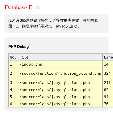
Database Error
(1040) 365建站错误警告：连接数据库失败，可能的原
因：1、数据库密码不对; 2、mysql未启动。
PHP Debug
No.
File
Line
1
/index.php
14
2
/source/function/function_extend.php
324
3
/source/class/jzmysql.class.php
211
4
/source/class/jzmysql.class.php
62
5
/source/class/jzmysql.class.php
94
6
/source/class/jzmysql.class.php
76