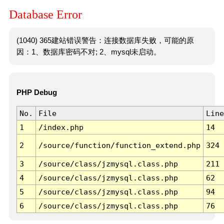
Database Error
(1040) 365建站错误警告：连接数据库失败，可能的原
因：1、数据库密码不对; 2、mysql未启动。
PHP Debug
No.
File
Line
1
/index.php
14
2
/source/function/function_extend.php
324
3
/source/class/jzmysql.class.php
211
4
/source/class/jzmysql.class.php
62
5
/source/class/jzmysql.class.php
94
6
/source/class/jzmysql.class.php
76