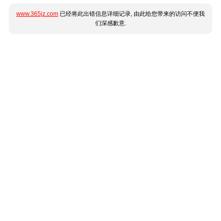
www.365jz.com
已经将此出错信息详细记录, 由此给您带来的访问不便我
们深感歉意.