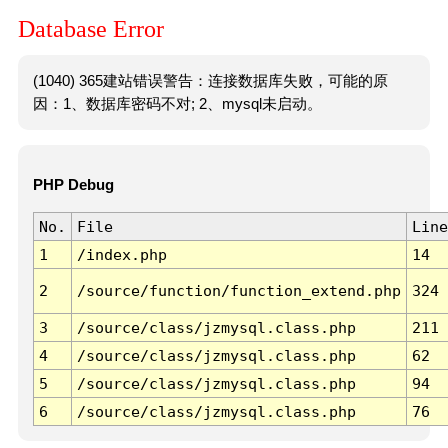
Database Error
(1040) 365建站错误警告：连接数据库失败，可能的原
因：1、数据库密码不对; 2、mysql未启动。
PHP Debug
No.
File
Line
1
/index.php
14
2
/source/function/function_extend.php
324
3
/source/class/jzmysql.class.php
211
4
/source/class/jzmysql.class.php
62
5
/source/class/jzmysql.class.php
94
6
/source/class/jzmysql.class.php
76