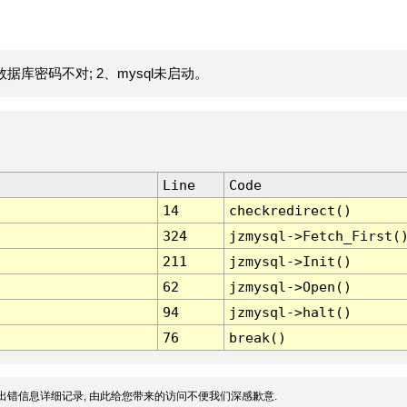
据库密码不对; 2、mysql未启动。
Line
Code
14
checkredirect()
324
jzmysql->Fetch_First(
211
jzmysql->Init()
62
jzmysql->Open()
94
jzmysql->halt()
76
break()
出错信息详细记录, 由此给您带来的访问不便我们深感歉意.