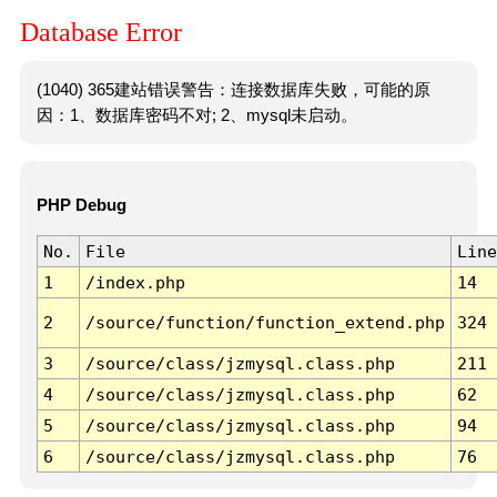
Database Error
(1040) 365建站错误警告：连接数据库失败，可能的原
因：1、数据库密码不对; 2、mysql未启动。
PHP Debug
No.
File
Line
1
/index.php
14
2
/source/function/function_extend.php
324
3
/source/class/jzmysql.class.php
211
4
/source/class/jzmysql.class.php
62
5
/source/class/jzmysql.class.php
94
6
/source/class/jzmysql.class.php
76