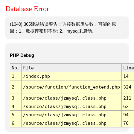
Database Error
(1040) 365建站错误警告：连接数据库失败，可能的原
因：1、数据库密码不对; 2、mysql未启动。
PHP Debug
No.
File
Line
1
/index.php
14
2
/source/function/function_extend.php
324
3
/source/class/jzmysql.class.php
211
4
/source/class/jzmysql.class.php
62
5
/source/class/jzmysql.class.php
94
6
/source/class/jzmysql.class.php
76