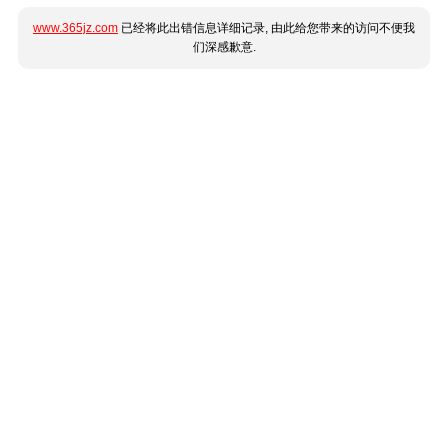
www.365jz.com
已经将此出错信息详细记录, 由此给您带来的访问不便我
们深感歉意.