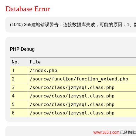
Database Error
(1040) 365建站错误警告：连接数据库失败，可能的原因：1、数
PHP Debug
No.
File
1
/index.php
2
/source/function/function_extend.php
3
/source/class/jzmysql.class.php
4
/source/class/jzmysql.class.php
5
/source/class/jzmysql.class.php
6
/source/class/jzmysql.class.php
www.365jz.com
已经将此