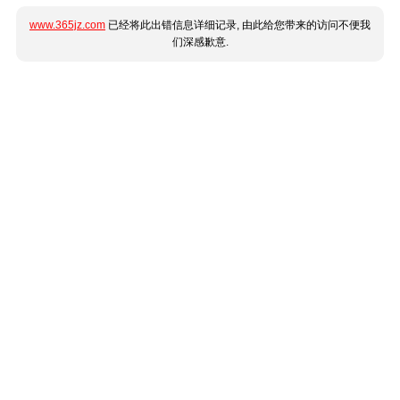
www.365jz.com
已经将此出错信息详细记录, 由此给您带来的访问不便我
们深感歉意.