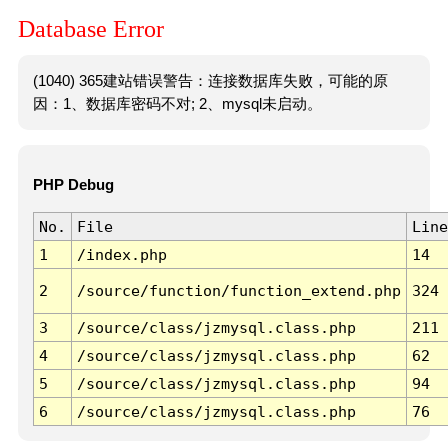
Database Error
(1040) 365建站错误警告：连接数据库失败，可能的原
因：1、数据库密码不对; 2、mysql未启动。
PHP Debug
No.
File
Line
1
/index.php
14
2
/source/function/function_extend.php
324
3
/source/class/jzmysql.class.php
211
4
/source/class/jzmysql.class.php
62
5
/source/class/jzmysql.class.php
94
6
/source/class/jzmysql.class.php
76