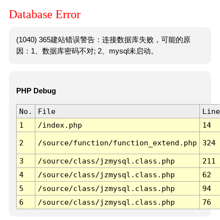
Database Error
(1040) 365建站错误警告：连接数据库失败，可能的原
因：1、数据库密码不对; 2、mysql未启动。
PHP Debug
No.
File
Line
1
/index.php
14
2
/source/function/function_extend.php
324
3
/source/class/jzmysql.class.php
211
4
/source/class/jzmysql.class.php
62
5
/source/class/jzmysql.class.php
94
6
/source/class/jzmysql.class.php
76