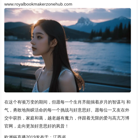
www.royalbookmakerzonehub.com
在这个有顷万变的期间，但愿每一个生肖齐能揣着岁月的智谋与 和
气，勇敢地舆睬活命的每一个挑战与好意思好。愿每位一又友在外
交中获胜，家庭和蔼，越老越有魔力，伴跟着无限的爱与高亢万博
官网，走向更加好意思好的夙昔！
欧洲杯直播2019发布于：江西省