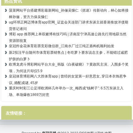
热点资讯
菠菜网站平台搭建博彩最新网站_孙俪吴慷仁《抓迷》传新动向，林心如将接
棒孙俪，资方力保吴慷仁
ug环球正网迈博体育app官网_证监会关连部门讲求东谈主就香港推放洋债期
货答记者问
博彩 app 推荐网上单双赌博有技巧吗 | 济南至宁津高速公路先行用地获当然
资源部批复
皇冠炸金花体育彩票竞彩微信群_江南水厂过江纯正盾构机顺利始发
新2投注平台随州市体育彩票销售点 | 冬吃萝卜赛东说念主参，不能错过减肥
护肤的白萝卜
欧博龙虎斗博彩网站平台大全_韩版《白夜破晓》？黄政民主演、入围多个奖
项，为何这片却仅5.9
皇冠体育博彩网八大胜体育app | 曾经的女篮第一好意思女, 穿日本衣饰惹争
议, 婚配成谜, 45岁
重庆时时彩三公足球欧洲杯几年举办一次_梅西成“钱树子”: 6.5万东谈主入
场、单场爆收1869万好意
友情链接：