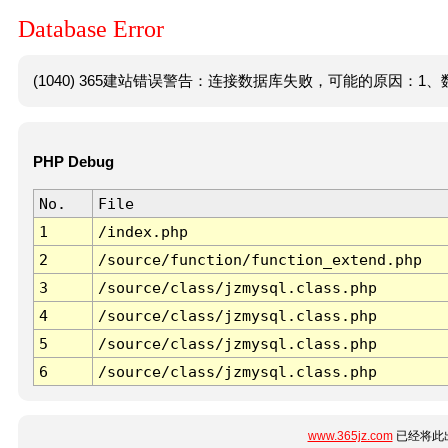
Database Error
(1040) 365建站错误警告：连接数据库失败，可能的原因：1、数
PHP Debug
No.
File
1
/index.php
2
/source/function/function_extend.php
3
/source/class/jzmysql.class.php
4
/source/class/jzmysql.class.php
5
/source/class/jzmysql.class.php
6
/source/class/jzmysql.class.php
www.365jz.com
已经将此