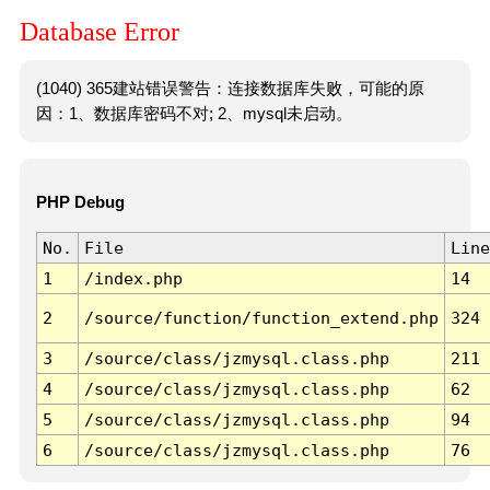
Database Error
(1040) 365建站错误警告：连接数据库失败，可能的原
因：1、数据库密码不对; 2、mysql未启动。
PHP Debug
No.
File
Line
1
/index.php
14
2
/source/function/function_extend.php
324
3
/source/class/jzmysql.class.php
211
4
/source/class/jzmysql.class.php
62
5
/source/class/jzmysql.class.php
94
6
/source/class/jzmysql.class.php
76