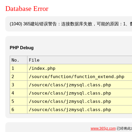
Database Error
(1040) 365建站错误警告：连接数据库失败，可能的原因：1、数
PHP Debug
No.
File
1
/index.php
2
/source/function/function_extend.php
3
/source/class/jzmysql.class.php
4
/source/class/jzmysql.class.php
5
/source/class/jzmysql.class.php
6
/source/class/jzmysql.class.php
www.365jz.com
已经将此